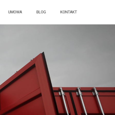
UMOWA
BLOG
KONTAKT
 24H/7
PR