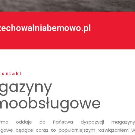
zechowalniabemowo.pl
kontakt
gazyny
moobsługowe
irma oddaje do Państwa dyspozycji magazyny
gowe będące coraz to popularniejszym rozwiązaniem w