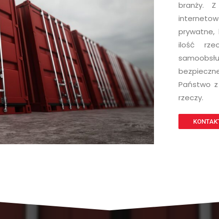
branży. Z
internetow
prywatne,
ilość rz
samoobsł
bezpieczn
Państwo z
rzeczy.
KONTAK