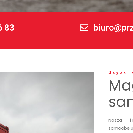
6 83
biuro@pr
Szybki 
Ma
sa
Nasza f
samoobsłu