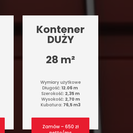
Kontener
DUŻY
28 m²
Wymiary użytkowe
Długość:
12.06 m
Szerokość:
2,35 m
Wysokość:
2,70 m
Kubatura:
76,5 m3
Zamów – 650 zł
netto/ms