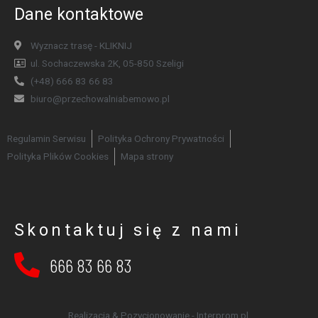
Dane kontaktowe
Wyznacz trasę - KLIKNIJ
ul. Sochaczewska 2K, 05-850 Szeligi
(+48) 666 83 66 83
biuro@przechowalniabemowo.pl
Regulamin Serwisu
Polityka Ochrony Prywatności
Polityka Plików Cookies
Mapa strony
Skontaktuj się z nami
666 83 66 83
Realizacja & Pozycjonowanie - Interprom.pl.