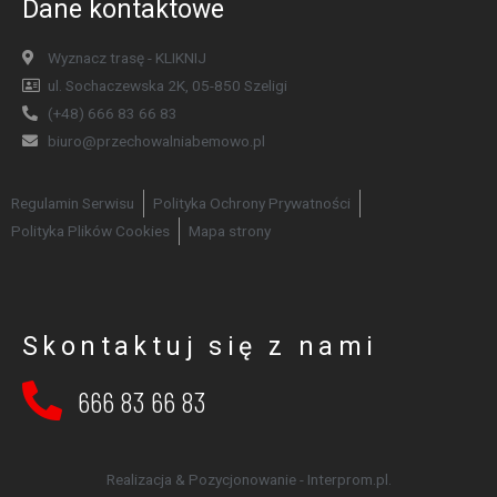
Dane kontaktowe
Wyznacz trasę - KLIKNIJ
ul. Sochaczewska 2K, 05-850 Szeligi
(+48) 666 83 66 83
biuro@przechowalniabemowo.pl
Regulamin Serwisu
Polityka Ochrony Prywatności
Polityka Plików Cookies
Mapa strony
Skontaktuj się z nami
666 83 66 83
Realizacja & Pozycjonowanie - Interprom.pl.