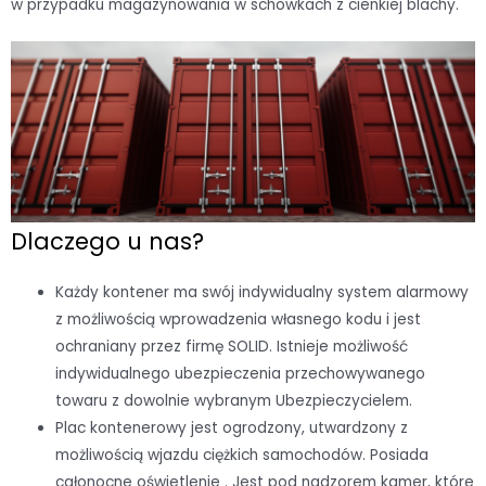
w przypadku magazynowania w schowkach z cienkiej blachy.
Dlaczego u nas?
Każdy kontener ma swój indywidualny system alarmowy
z możliwością wprowadzenia własnego kodu i jest
ochraniany przez firmę SOLID. Istnieje możliwość
indywidualnego ubezpieczenia przechowywanego
towaru z dowolnie wybranym Ubezpieczycielem.
Plac kontenerowy jest ogrodzony, utwardzony z
możliwością wjazdu ciężkich samochodów. Posiada
całonocne oświetlenie . Jest pod nadzorem kamer, które