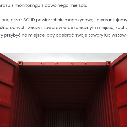
brazu z monitoringu z dowolnego miejsca.
aną przez SOLID powierzchnię magazynową i gwarantujemy 
óżnorodnych rzeczy i towarów w bezpiecznym miejscu, zacho
y przybyć na miejsce, aby odebrać swoje towary lub wstaw