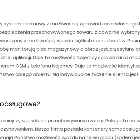
y system alarmowy z możliwością wprowadzenia własnego kod
 ubezpieczenia przechowywanego towaru z dowolnie wybran
twardzony z możliwością wjazdu ciężkich samochodów. Posia
dobę monitorują plac magazynowy a obraz jest przesyłany b
niej aplikacji. Daje to możliwość Najemcy sprawdzania oto
rem GSM z telefonu Najemcy. Daje to możliwość identyfika
wo całego obiektu. Na indywidualne życzenie Klienta jest 
oobsługowe?
niejszy sposób na przechowywanie rzeczy. Polega to na w
gazynowaniem. Nasza firma posiada kontenery samoobsługowe
mają Państwo możliwość wjazdu na teren placu (kodem jest