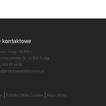
 kontaktowe
acz trasę - KLIKNIJ
Sochaczewska 2K, 05-850 Szeligi
) 666 83 66 83
ro@przechowalniabemowo.pl
ci
Polityka Plików Cookies
Mapa strony