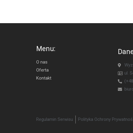
Menu:
Dane
O nas
Wyzn
Oferta
ul. 
Kontakt
(+48
biu
Regulamin Serwisu
Polityka Ochrony Prywatnoś