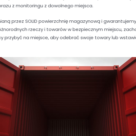
brazu z monitoringu z dowolnego miejsca.
aną przez SOLID powierzchnię magazynową i gwarantujemy 
óżnorodnych rzeczy i towarów w bezpiecznym miejscu, zacho
y przybyć na miejsce, aby odebrać swoje towary lub wstaw