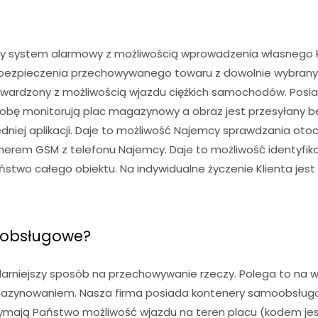
y system alarmowy z możliwością wprowadzenia własnego kod
 ubezpieczenia przechowywanego towaru z dowolnie wybran
twardzony z możliwością wjazdu ciężkich samochodów. Posia
dobę monitorują plac magazynowy a obraz jest przesyłany b
niej aplikacji. Daje to możliwość Najemcy sprawdzania oto
rem GSM z telefonu Najemcy. Daje to możliwość identyfika
wo całego obiektu. Na indywidualne życzenie Klienta jest 
oobsługowe?
niejszy sposób na przechowywanie rzeczy. Polega to na w
gazynowaniem. Nasza firma posiada kontenery samoobsługowe
mają Państwo możliwość wjazdu na teren placu (kodem jest