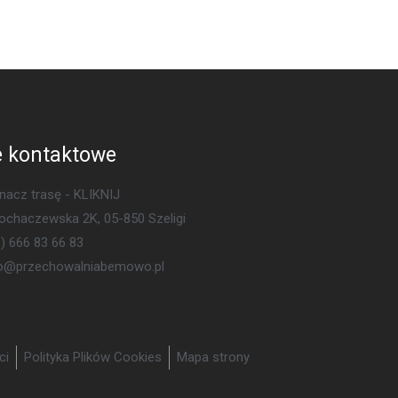
 kontaktowe
acz trasę - KLIKNIJ
Sochaczewska 2K, 05-850 Szeligi
) 666 83 66 83
ro@przechowalniabemowo.pl
ci
Polityka Plików Cookies
Mapa strony