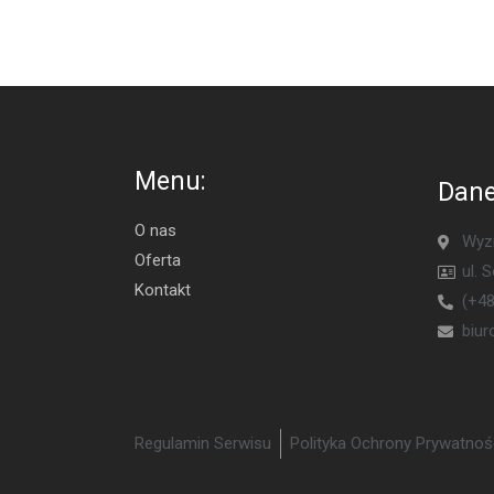
Menu:
Dane
O nas
Wyzn
Oferta
ul. 
Kontakt
(+48
biu
Regulamin Serwisu
Polityka Ochrony Prywatnoś