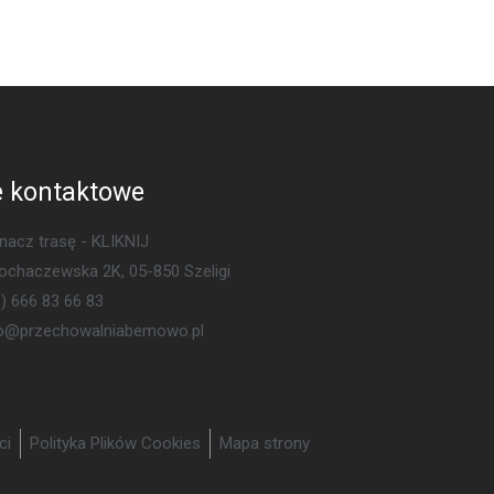
 kontaktowe
acz trasę - KLIKNIJ
Sochaczewska 2K, 05-850 Szeligi
) 666 83 66 83
ro@przechowalniabemowo.pl
ci
Polityka Plików Cookies
Mapa strony