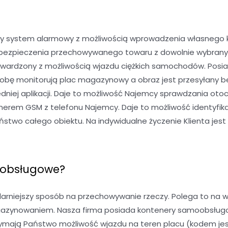
y system alarmowy z możliwością wprowadzenia własnego kod
 ubezpieczenia przechowywanego towaru z dowolnie wybran
twardzony z możliwością wjazdu ciężkich samochodów. Posia
dobę monitorują plac magazynowy a obraz jest przesyłany b
niej aplikacji. Daje to możliwość Najemcy sprawdzania oto
rem GSM z telefonu Najemcy. Daje to możliwość identyfika
wo całego obiektu. Na indywidualne życzenie Klienta jest 
oobsługowe?
niejszy sposób na przechowywanie rzeczy. Polega to na w
gazynowaniem. Nasza firma posiada kontenery samoobsługowe
mają Państwo możliwość wjazdu na teren placu (kodem jest