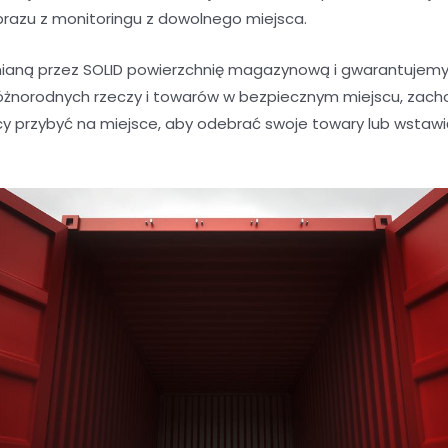
brazu z monitoringu z dowolnego miejsca.
aną przez SOLID powierzchnię magazynową i gwarantujemy 
óżnorodnych rzeczy i towarów w bezpiecznym miejscu, zacho
y przybyć na miejsce, aby odebrać swoje towary lub wstaw