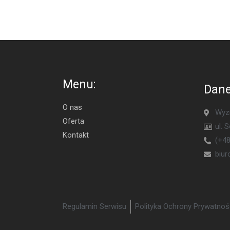
Menu:
Dane
O nas
Wyzn
Oferta
ul. 
Kontakt
(+48
biu
Regulamin Serwisu
Polityka Ochrony Prywatnoś