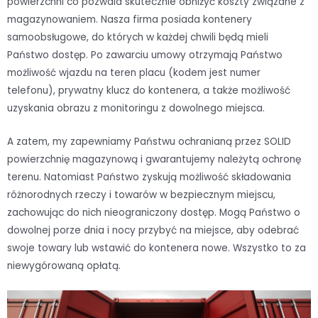
powierzchni co pozwala skutecznie obniżyć koszty związane z
magazynowaniem. Nasza firma posiada kontenery
samoobsługowe, do których w każdej chwili będą mieli
Państwo dostęp. Po zawarciu umowy otrzymają Państwo
możliwość wjazdu na teren placu (kodem jest numer
telefonu), prywatny klucz do kontenera, a także możliwość
uzyskania obrazu z monitoringu z dowolnego miejsca.
A zatem, my zapewniamy Państwu ochranianą przez SOLID
powierzchnię magazynową i gwarantujemy należytą ochronę
terenu. Natomiast Państwo zyskują możliwość składowania
różnorodnych rzeczy i towarów w bezpiecznym miejscu,
zachowując do nich nieograniczony dostęp. Mogą Państwo o
dowolnej porze dnia i nocy przybyć na miejsce, aby odebrać
swoje towary lub wstawić do kontenera nowe. Wszystko to za
niewygórowaną opłatą.