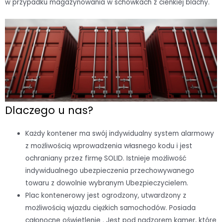
w przypadku magazynowania w schowkach z cienkiej blachy.
Dlaczego u nas?
Każdy kontener ma swój indywidualny system alarmowy
z możliwością wprowadzenia własnego kodu i jest
ochraniany przez firmę SOLID. Istnieje możliwość
indywidualnego ubezpieczenia przechowywanego
towaru z dowolnie wybranym Ubezpieczycielem.
Plac kontenerowy jest ogrodzony, utwardzony z
możliwością wjazdu ciężkich samochodów. Posiada
całonocne oświetlenie . Jest pod nadzorem kamer, które