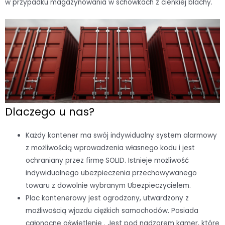
w przypadku magazynowania w schowkach z cienkiej blachy.
Dlaczego u nas?
Każdy kontener ma swój indywidualny system alarmowy
z możliwością wprowadzenia własnego kodu i jest
ochraniany przez firmę SOLID. Istnieje możliwość
indywidualnego ubezpieczenia przechowywanego
towaru z dowolnie wybranym Ubezpieczycielem.
Plac kontenerowy jest ogrodzony, utwardzony z
możliwością wjazdu ciężkich samochodów. Posiada
całonocne oświetlenie . Jest pod nadzorem kamer, które