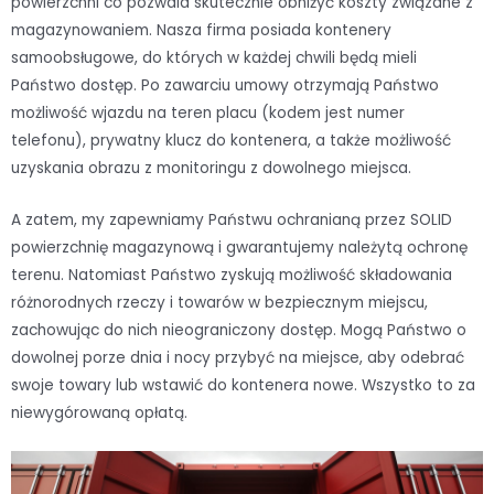
powierzchni co pozwala skutecznie obniżyć koszty związane z
magazynowaniem. Nasza firma posiada kontenery
samoobsługowe, do których w każdej chwili będą mieli
Państwo dostęp. Po zawarciu umowy otrzymają Państwo
możliwość wjazdu na teren placu (kodem jest numer
telefonu), prywatny klucz do kontenera, a także możliwość
uzyskania obrazu z monitoringu z dowolnego miejsca.
A zatem, my zapewniamy Państwu ochranianą przez SOLID
powierzchnię magazynową i gwarantujemy należytą ochronę
terenu. Natomiast Państwo zyskują możliwość składowania
różnorodnych rzeczy i towarów w bezpiecznym miejscu,
zachowując do nich nieograniczony dostęp. Mogą Państwo o
dowolnej porze dnia i nocy przybyć na miejsce, aby odebrać
swoje towary lub wstawić do kontenera nowe. Wszystko to za
niewygórowaną opłatą.