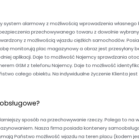
y system alarmowy z możliwością wprowadzenia własnego kod
 ubezpieczenia przechowywanego towaru z dowolnie wybran
twardzony z możliwością wjazdu ciężkich samochodów. Posia
dobę monitorują plac magazynowy a obraz jest przesyłany b
niej aplikacji. Daje to możliwość Najemcy sprawdzania oto
rem GSM z telefonu Najemcy. Daje to możliwość identyfika
wo całego obiektu. Na indywidualne życzenie Klienta jest 
oobsługowe?
niejszy sposób na przechowywanie rzeczy. Polega to na w
gazynowaniem. Nasza firma posiada kontenery samoobsługowe
mają Państwo możliwość wjazdu na teren placu (kodem jest