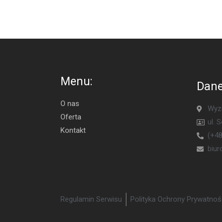
Menu:
Dane
O nas
Wyzn
Oferta
ul. 
Kontakt
(+48
biu
Regulamin Serwisu
Polityka Ochrony Prywatnoś