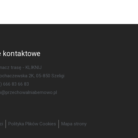
 kontaktowe
acz trasę - KLIKNIJ
Sochaczewska 2K, 05-850 Szeligi
) 666 83 66 83
ro@przechowalniabemowo.pl
ci
Polityka Plików Cookies
Mapa strony