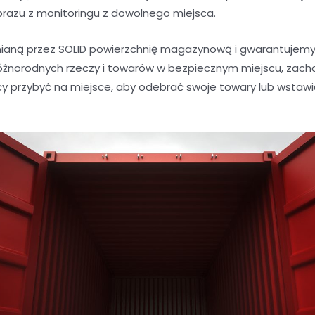
brazu z monitoringu z dowolnego miejsca.
aną przez SOLID powierzchnię magazynową i gwarantujemy 
óżnorodnych rzeczy i towarów w bezpiecznym miejscu, zacho
y przybyć na miejsce, aby odebrać swoje towary lub wstaw