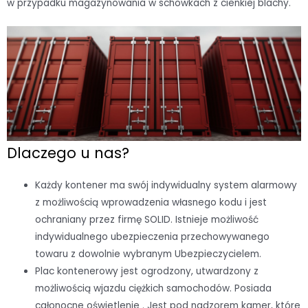
w przypadku magazynowania w schowkach z cienkiej blachy.
Dlaczego u nas?
Każdy kontener ma swój indywidualny system alarmowy
z możliwością wprowadzenia własnego kodu i jest
ochraniany przez firmę SOLID. Istnieje możliwość
indywidualnego ubezpieczenia przechowywanego
towaru z dowolnie wybranym Ubezpieczycielem.
Plac kontenerowy jest ogrodzony, utwardzony z
możliwością wjazdu ciężkich samochodów. Posiada
całonocne oświetlenie . Jest pod nadzorem kamer, które