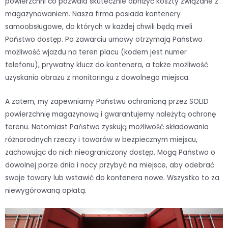
powierzchni co pozwala skutecznie obniżyć koszty związane z
magazynowaniem. Nasza firma posiada kontenery
samoobsługowe, do których w każdej chwili będą mieli
Państwo dostęp. Po zawarciu umowy otrzymają Państwo
możliwość wjazdu na teren placu (kodem jest numer
telefonu), prywatny klucz do kontenera, a także możliwość
uzyskania obrazu z monitoringu z dowolnego miejsca.
A zatem, my zapewniamy Państwu ochranianą przez SOLID
powierzchnię magazynową i gwarantujemy należytą ochronę
terenu. Natomiast Państwo zyskują możliwość składowania
różnorodnych rzeczy i towarów w bezpiecznym miejscu,
zachowując do nich nieograniczony dostęp. Mogą Państwo o
dowolnej porze dnia i nocy przybyć na miejsce, aby odebrać
swoje towary lub wstawić do kontenera nowe. Wszystko to za
niewygórowaną opłatą.