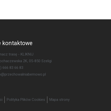
 kontaktowe
acz trasę - KLIKNIJ
Sochaczewska 2K, 05-850 Szeligi
) 666 83 66 83
ro@przechowalniabemowo.pl
ci
Polityka Plików Cookies
Mapa strony