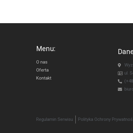
Menu:
Dane
O nas
Wyzn
Oferta
ul. 
Kontakt
(+48
biu
Regulamin Serwisu
Polityka Ochrony Prywatnoś