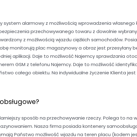
y system alarmowy z możliwością wprowadzenia własnego kod
 ubezpieczenia przechowywanego towaru z dowolnie wybran
twardzony z możliwością wjazdu ciężkich samochodów. Posia
dobę monitorują plac magazynowy a obraz jest przesyłany b
niej aplikacji. Daje to możliwość Najemcy sprawdzania oto
rem GSM z telefonu Najemcy. Daje to możliwość identyfika
wo całego obiektu. Na indywidualne życzenie Klienta jest 
oobsługowe?
niejszy sposób na przechowywanie rzeczy. Polega to na w
gazynowaniem. Nasza firma posiada kontenery samoobsługowe
mają Państwo możliwość wjazdu na teren placu (kodem jest