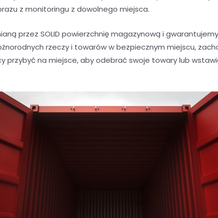
brazu z monitoringu z dowolnego miejsca.
aną przez SOLID powierzchnię magazynową i gwarantujemy 
óżnorodnych rzeczy i towarów w bezpiecznym miejscu, zacho
y przybyć na miejsce, aby odebrać swoje towary lub wstaw