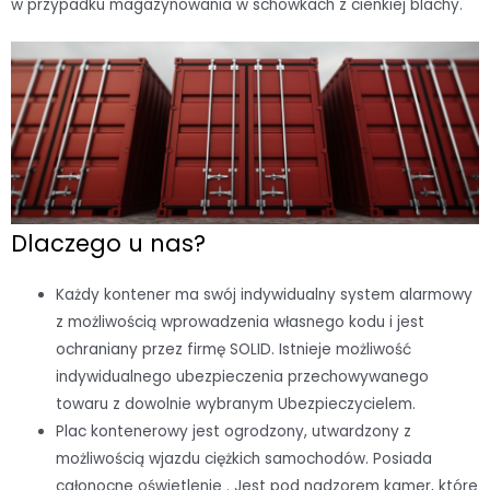
w przypadku magazynowania w schowkach z cienkiej blachy.
Dlaczego u nas?
Każdy kontener ma swój indywidualny system alarmowy
z możliwością wprowadzenia własnego kodu i jest
ochraniany przez firmę SOLID. Istnieje możliwość
indywidualnego ubezpieczenia przechowywanego
towaru z dowolnie wybranym Ubezpieczycielem.
Plac kontenerowy jest ogrodzony, utwardzony z
możliwością wjazdu ciężkich samochodów. Posiada
całonocne oświetlenie . Jest pod nadzorem kamer, które