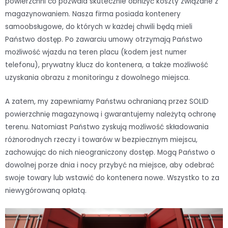
powierzchni co pozwala skutecznie obniżyć koszty związane z
magazynowaniem. Nasza firma posiada kontenery
samoobsługowe, do których w każdej chwili będą mieli
Państwo dostęp. Po zawarciu umowy otrzymają Państwo
możliwość wjazdu na teren placu (kodem jest numer
telefonu), prywatny klucz do kontenera, a także możliwość
uzyskania obrazu z monitoringu z dowolnego miejsca.
A zatem, my zapewniamy Państwu ochranianą przez SOLID
powierzchnię magazynową i gwarantujemy należytą ochronę
terenu. Natomiast Państwo zyskują możliwość składowania
różnorodnych rzeczy i towarów w bezpiecznym miejscu,
zachowując do nich nieograniczony dostęp. Mogą Państwo o
dowolnej porze dnia i nocy przybyć na miejsce, aby odebrać
swoje towary lub wstawić do kontenera nowe. Wszystko to za
niewygórowaną opłatą.