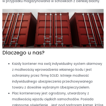
w przypadku magazynowania w schowkach z cienkiej blachy.
Dlaczego u nas?
Każdy kontener ma swój indywidualny system alarmowy
z możliwością wprowadzenia własnego kodu i jest
ochraniany przez firmę SOLID. Istnieje możliwość
indywidualnego ubezpieczenia przechowywanego
towaru z dowolnie wybranym Ubezpieczycielem.
Plac kontenerowy jest ogrodzony, utwardzony z
możliwością wjazdu ciężkich samochodów. Posiada
całonocne oświetlenie . Jest pod nadzorem kamer, które