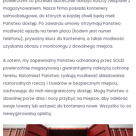
powierzchni co pozwala skutecznie obniżyć koszty związane z
magazynowaniem. Nasza firma posiada kontenery
samoobsługowe, do których w każdej chwili będą mieli
Państwo dostęp. Po zawarciu umowy otrzymają Państwo
możliwość wjazdu na teren placu (kodem jest numer
telefonu), prywatny klucz do kontenera, a także możliwość
uzyskania obrazu z monitoringu z dowolnego miejsca.
A zatem, my zapewniamy Państwu ochranianą przez SOLID
powierzchnię magazynową i gwarantujemy należytą ochronę
terenu. Natomiast Państwo zyskują możliwość składowania
różnorodnych rzeczy i towarów w bezpiecznym miejscu,
zachowując do nich nieograniczony dostęp. Mogą Państwo o
dowolnej porze dnia i nocy przybyć na miejsce, aby odebrać
swoje towary lub wstawić do kontenera nowe. Wszystko to za
niewygórowaną opłatą.