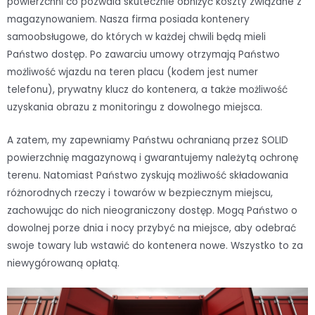
powierzchni co pozwala skutecznie obniżyć koszty związane z
magazynowaniem. Nasza firma posiada kontenery
samoobsługowe, do których w każdej chwili będą mieli
Państwo dostęp. Po zawarciu umowy otrzymają Państwo
możliwość wjazdu na teren placu (kodem jest numer
telefonu), prywatny klucz do kontenera, a także możliwość
uzyskania obrazu z monitoringu z dowolnego miejsca.
A zatem, my zapewniamy Państwu ochranianą przez SOLID
powierzchnię magazynową i gwarantujemy należytą ochronę
terenu. Natomiast Państwo zyskują możliwość składowania
różnorodnych rzeczy i towarów w bezpiecznym miejscu,
zachowując do nich nieograniczony dostęp. Mogą Państwo o
dowolnej porze dnia i nocy przybyć na miejsce, aby odebrać
swoje towary lub wstawić do kontenera nowe. Wszystko to za
niewygórowaną opłatą.