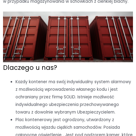
w przypadku magazynowania w schowkach z cienkiej blachy.
Dlaczego u nas?
Każdy kontener ma swój indywidualny system alarmowy
z możliwością wprowadzenia własnego kodu i jest
ochraniany przez firmę SOLID. Istnieje możliwość
indywidualnego ubezpieczenia przechowywanego
towaru z dowolnie wybranym Ubezpieczycielem.
Plac kontenerowy jest ogrodzony, utwardzony z
możliwością wjazdu ciężkich samochodów. Posiada
całonocne oświetlenie . Jest pod nadzorem kamer, które