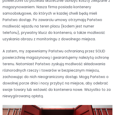
powierzchni co pozwala skutecznie obniżyć koszty związane z
magazynowaniem. Nasza firma posiada kontenery
samoobsługowe, do których w każdej chwili będą mieli
Państwo dostęp. Po zawarciu umowy otrzymają Państwo
możliwość wjazdu na teren placu (kodem jest numer
telefonu), prywatny klucz do kontenera, a także możliwość
uzyskania obrazu z monitoringu z dowolnego miejsca.
A zatem, my zapewniamy Państwu ochranianą przez SOLID
powierzchnię magazynową i gwarantujemy należytą ochronę
terenu. Natomiast Państwo zyskują możliwość składowania
różnorodnych rzeczy i towarów w bezpiecznym miejscu,
zachowując do nich nieograniczony dostęp. Mogą Państwo o
dowolnej porze dnia i nocy przybyć na miejsce, aby odebrać
swoje towary lub wstawić do kontenera nowe. Wszystko to za
niewygórowaną opłatą.