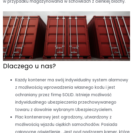
w przypadku magazynowania w schowkach z cienkiej blachy.
Dlaczego u nas?
Każdy kontener ma swój indywidualny system alarmowy
z możliwością wprowadzenia własnego kodu i jest
ochraniany przez firmę SOLID. Istnieje możliwość
indywidualnego ubezpieczenia przechowywanego
towaru z dowolnie wybranym Ubezpieczycielem.
Plac kontenerowy jest ogrodzony, utwardzony z
możliwością wjazdu ciężkich samochodów. Posiada
całonocne oświetlenie . Jest pod nadzorem kamer, które