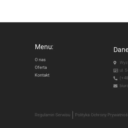
Menu:
Dane
O nas
Wyzn
Oferta
ul. 
Kontakt
(+48
biu
Regulamin Serwisu
Polityka Ochrony Prywatnoś