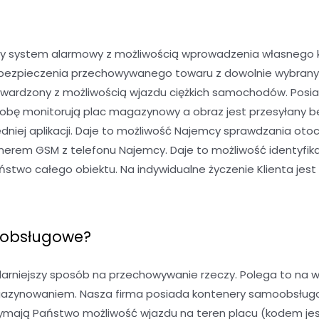
y system alarmowy z możliwością wprowadzenia własnego kod
 ubezpieczenia przechowywanego towaru z dowolnie wybran
twardzony z możliwością wjazdu ciężkich samochodów. Posia
dobę monitorują plac magazynowy a obraz jest przesyłany b
niej aplikacji. Daje to możliwość Najemcy sprawdzania oto
rem GSM z telefonu Najemcy. Daje to możliwość identyfika
wo całego obiektu. Na indywidualne życzenie Klienta jest 
oobsługowe?
niejszy sposób na przechowywanie rzeczy. Polega to na w
gazynowaniem. Nasza firma posiada kontenery samoobsługowe
mają Państwo możliwość wjazdu na teren placu (kodem jest