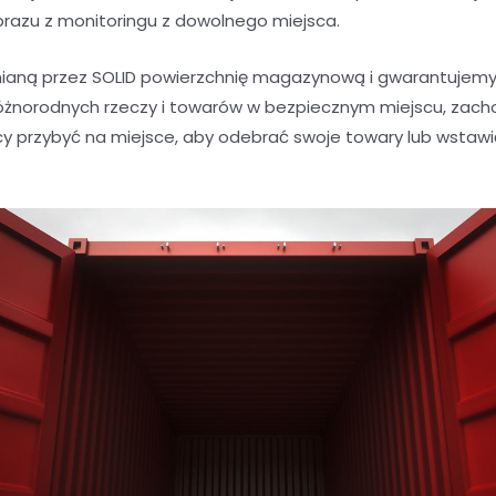
brazu z monitoringu z dowolnego miejsca.
aną przez SOLID powierzchnię magazynową i gwarantujemy 
óżnorodnych rzeczy i towarów w bezpiecznym miejscu, zacho
y przybyć na miejsce, aby odebrać swoje towary lub wstaw