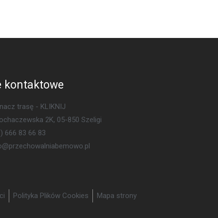
 kontaktowe
acz trasę - KLIKNIJ
Sochaczewska 2K, 05-850 Szeligi
) 666 83 66 83
ro@przechowalniabemowo.pl
ci
Polityka Plików Cookies
Mapa strony