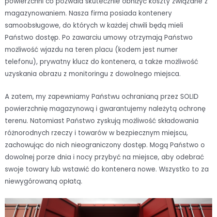
powierzchni co pozwala skutecznie obniżyć koszty związane z
magazynowaniem. Nasza firma posiada kontenery
samoobsługowe, do których w każdej chwili będą mieli
Państwo dostęp. Po zawarciu umowy otrzymają Państwo
możliwość wjazdu na teren placu (kodem jest numer
telefonu), prywatny klucz do kontenera, a także możliwość
uzyskania obrazu z monitoringu z dowolnego miejsca.
A zatem, my zapewniamy Państwu ochranianą przez SOLID
powierzchnię magazynową i gwarantujemy należytą ochronę
terenu. Natomiast Państwo zyskują możliwość składowania
różnorodnych rzeczy i towarów w bezpiecznym miejscu,
zachowując do nich nieograniczony dostęp. Mogą Państwo o
dowolnej porze dnia i nocy przybyć na miejsce, aby odebrać
swoje towary lub wstawić do kontenera nowe. Wszystko to za
niewygórowaną opłatą.