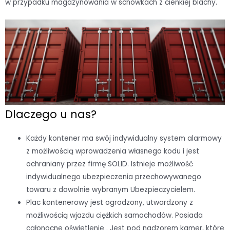
w przypadku magazynowania w schowkach z cienkiej blachy.
Dlaczego u nas?
Każdy kontener ma swój indywidualny system alarmowy
z możliwością wprowadzenia własnego kodu i jest
ochraniany przez firmę SOLID. Istnieje możliwość
indywidualnego ubezpieczenia przechowywanego
towaru z dowolnie wybranym Ubezpieczycielem.
Plac kontenerowy jest ogrodzony, utwardzony z
możliwością wjazdu ciężkich samochodów. Posiada
całonocne oświetlenie . Jest pod nadzorem kamer, które