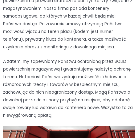
powierzchni co pozwala skutecznie obniżyć koszty związane z
magazynowaniem. Nasza firma posiada kontenery
samoobsługowe, do których w każdej chwili będą mieli
Państwo dostęp. Po zawarciu umowy otrzymają Państwo
możliwość wjazdu na teren placu (kodem jest numer
telefonu), prywatny klucz do kontenera, a także możliwość
uzyskania obrazu z monitoringu z dowolnego miejsca.
A zatem, my zapewniamy Państwu ochranianą przez SOLID
powierzchnię magazynową i gwarantujemy należytą ochronę
terenu. Natomiast Państwo zyskują możliwość składowania
różnorodnych rzeczy i towarów w bezpiecznym miejscu,
zachowując do nich nieograniczony dostęp. Mogą Państwo o
dowolnej porze dnia i nocy przybyć na miejsce, aby odebrać
swoje towary lub wstawić do kontenera nowe. Wszystko to za
niewygórowaną opłatą.