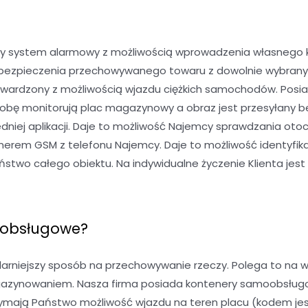
y system alarmowy z możliwością wprowadzenia własnego kod
 ubezpieczenia przechowywanego towaru z dowolnie wybran
twardzony z możliwością wjazdu ciężkich samochodów. Posia
dobę monitorują plac magazynowy a obraz jest przesyłany b
niej aplikacji. Daje to możliwość Najemcy sprawdzania oto
rem GSM z telefonu Najemcy. Daje to możliwość identyfika
wo całego obiektu. Na indywidualne życzenie Klienta jest 
oobsługowe?
niejszy sposób na przechowywanie rzeczy. Polega to na w
gazynowaniem. Nasza firma posiada kontenery samoobsługowe
mają Państwo możliwość wjazdu na teren placu (kodem jest