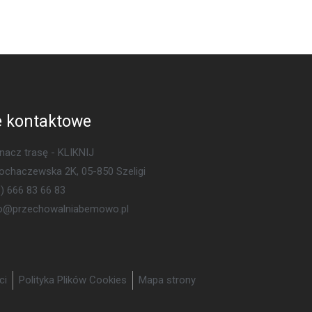
 kontaktowe
acz trasę - KLIKNIJ
Sochaczewska 2K, 05-850 Szeligi
) 666 83 66 83
ro@przechowalniabemowo.pl
ci
Polityka Plików Cookies
Mapa strony