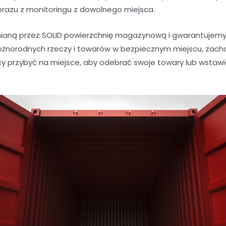
brazu z monitoringu z dowolnego miejsca.
aną przez SOLID powierzchnię magazynową i gwarantujemy 
óżnorodnych rzeczy i towarów w bezpiecznym miejscu, zacho
y przybyć na miejsce, aby odebrać swoje towary lub wstaw