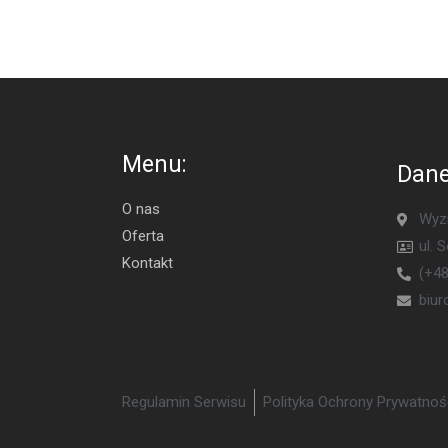
Menu:
Dane
O nas
Wyzn
Oferta
ul. 
Kontakt
(+48
biu
Regulamin Serwisu
Polityka Ochrony Prywatnoś