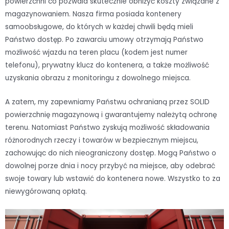
powierzchni co pozwala skutecznie obniżyć koszty związane z
magazynowaniem. Nasza firma posiada kontenery
samoobsługowe, do których w każdej chwili będą mieli
Państwo dostęp. Po zawarciu umowy otrzymają Państwo
możliwość wjazdu na teren placu (kodem jest numer
telefonu), prywatny klucz do kontenera, a także możliwość
uzyskania obrazu z monitoringu z dowolnego miejsca.
A zatem, my zapewniamy Państwu ochranianą przez SOLID
powierzchnię magazynową i gwarantujemy należytą ochronę
terenu. Natomiast Państwo zyskują możliwość składowania
różnorodnych rzeczy i towarów w bezpiecznym miejscu,
zachowując do nich nieograniczony dostęp. Mogą Państwo o
dowolnej porze dnia i nocy przybyć na miejsce, aby odebrać
swoje towary lub wstawić do kontenera nowe. Wszystko to za
niewygórowaną opłatą.