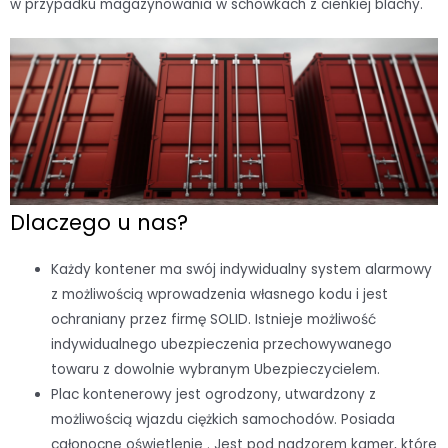
w przypadku magazynowania w schowkach z cienkiej blachy.
Dlaczego u nas?
Każdy kontener ma swój indywidualny system alarmowy
z możliwością wprowadzenia własnego kodu i jest
ochraniany przez firmę SOLID. Istnieje możliwość
indywidualnego ubezpieczenia przechowywanego
towaru z dowolnie wybranym Ubezpieczycielem.
Plac kontenerowy jest ogrodzony, utwardzony z
możliwością wjazdu ciężkich samochodów. Posiada
całonocne oświetlenie . Jest pod nadzorem kamer, które