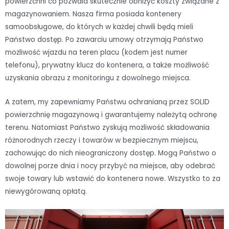
powierzchni co pozwala skutecznie obniżyć koszty związane z
magazynowaniem. Nasza firma posiada kontenery
samoobsługowe, do których w każdej chwili będą mieli
Państwo dostęp. Po zawarciu umowy otrzymają Państwo
możliwość wjazdu na teren placu (kodem jest numer
telefonu), prywatny klucz do kontenera, a także możliwość
uzyskania obrazu z monitoringu z dowolnego miejsca.
A zatem, my zapewniamy Państwu ochranianą przez SOLID
powierzchnię magazynową i gwarantujemy należytą ochronę
terenu. Natomiast Państwo zyskują możliwość składowania
różnorodnych rzeczy i towarów w bezpiecznym miejscu,
zachowując do nich nieograniczony dostęp. Mogą Państwo o
dowolnej porze dnia i nocy przybyć na miejsce, aby odebrać
swoje towary lub wstawić do kontenera nowe. Wszystko to za
niewygórowaną opłatą.