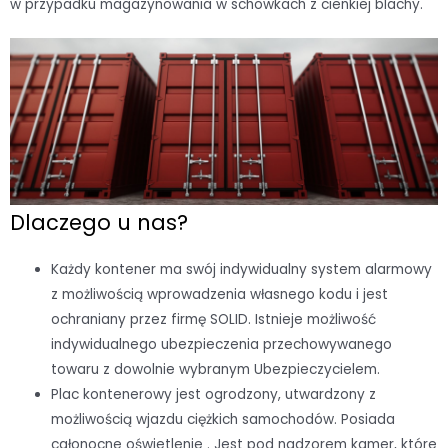
w przypadku magazynowania w schowkach z cienkiej blachy.
Dlaczego u nas?
Każdy kontener ma swój indywidualny system alarmowy
z możliwością wprowadzenia własnego kodu i jest
ochraniany przez firmę SOLID. Istnieje możliwość
indywidualnego ubezpieczenia przechowywanego
towaru z dowolnie wybranym Ubezpieczycielem.
Plac kontenerowy jest ogrodzony, utwardzony z
możliwością wjazdu ciężkich samochodów. Posiada
całonocne oświetlenie . Jest pod nadzorem kamer, które