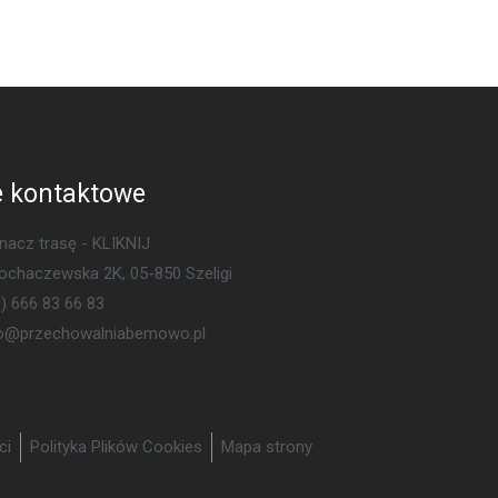
 kontaktowe
acz trasę - KLIKNIJ
Sochaczewska 2K, 05-850 Szeligi
) 666 83 66 83
ro@przechowalniabemowo.pl
ci
Polityka Plików Cookies
Mapa strony