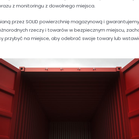
brazu z monitoringu z dowolnego miejsca.
aną przez SOLID powierzchnię magazynową i gwarantujemy 
óżnorodnych rzeczy i towarów w bezpiecznym miejscu, zacho
y przybyć na miejsce, aby odebrać swoje towary lub wstaw