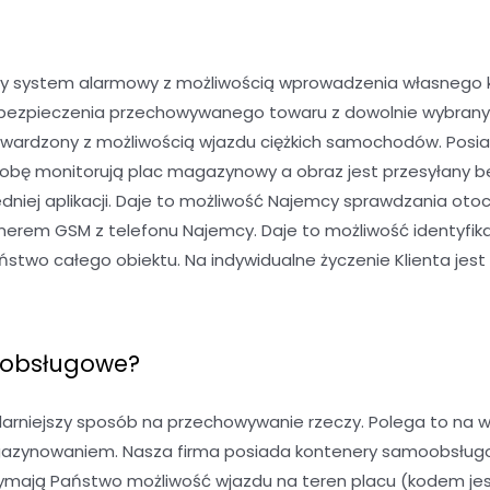
y system alarmowy z możliwością wprowadzenia własnego kod
 ubezpieczenia przechowywanego towaru z dowolnie wybran
twardzony z możliwością wjazdu ciężkich samochodów. Posia
dobę monitorują plac magazynowy a obraz jest przesyłany b
niej aplikacji. Daje to możliwość Najemcy sprawdzania oto
rem GSM z telefonu Najemcy. Daje to możliwość identyfika
wo całego obiektu. Na indywidualne życzenie Klienta jest 
oobsługowe?
niejszy sposób na przechowywanie rzeczy. Polega to na w
gazynowaniem. Nasza firma posiada kontenery samoobsługowe
mają Państwo możliwość wjazdu na teren placu (kodem jest