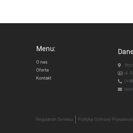
Menu:
Dane
O nas
Wyzn
Oferta
ul. 
Kontakt
(+48
biu
Regulamin Serwisu
Polityka Ochrony Prywatnoś