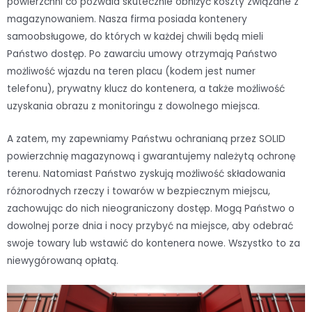
powierzchni co pozwala skutecznie obniżyć koszty związane z
magazynowaniem. Nasza firma posiada kontenery
samoobsługowe, do których w każdej chwili będą mieli
Państwo dostęp. Po zawarciu umowy otrzymają Państwo
możliwość wjazdu na teren placu (kodem jest numer
telefonu), prywatny klucz do kontenera, a także możliwość
uzyskania obrazu z monitoringu z dowolnego miejsca.
A zatem, my zapewniamy Państwu ochranianą przez SOLID
powierzchnię magazynową i gwarantujemy należytą ochronę
terenu. Natomiast Państwo zyskują możliwość składowania
różnorodnych rzeczy i towarów w bezpiecznym miejscu,
zachowując do nich nieograniczony dostęp. Mogą Państwo o
dowolnej porze dnia i nocy przybyć na miejsce, aby odebrać
swoje towary lub wstawić do kontenera nowe. Wszystko to za
niewygórowaną opłatą.