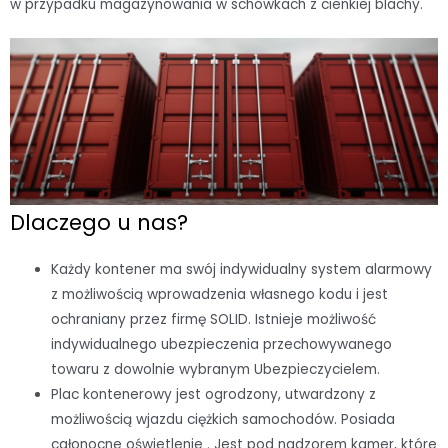
w przypadku magazynowania w schowkach z cienkiej blachy.
Dlaczego u nas?
Każdy kontener ma swój indywidualny system alarmowy
z możliwością wprowadzenia własnego kodu i jest
ochraniany przez firmę SOLID. Istnieje możliwość
indywidualnego ubezpieczenia przechowywanego
towaru z dowolnie wybranym Ubezpieczycielem.
Plac kontenerowy jest ogrodzony, utwardzony z
możliwością wjazdu ciężkich samochodów. Posiada
całonocne oświetlenie . Jest pod nadzorem kamer, które