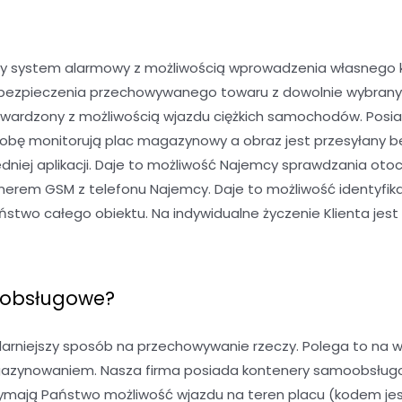
y system alarmowy z możliwością wprowadzenia własnego kod
 ubezpieczenia przechowywanego towaru z dowolnie wybran
twardzony z możliwością wjazdu ciężkich samochodów. Posia
dobę monitorują plac magazynowy a obraz jest przesyłany b
niej aplikacji. Daje to możliwość Najemcy sprawdzania oto
rem GSM z telefonu Najemcy. Daje to możliwość identyfika
wo całego obiektu. Na indywidualne życzenie Klienta jest 
oobsługowe?
niejszy sposób na przechowywanie rzeczy. Polega to na w
gazynowaniem. Nasza firma posiada kontenery samoobsługowe
mają Państwo możliwość wjazdu na teren placu (kodem jest