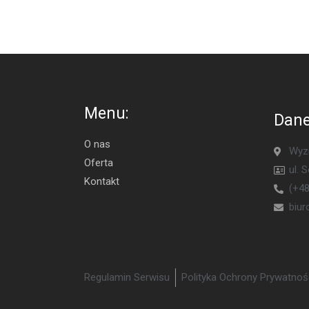
Menu:
Dane
O nas
Wyzn
Oferta
ul. 
Kontakt
(+48
biu
Regulamin Serwisu
Polityka Ochrony Prywatnoś