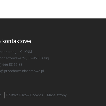
 kontaktowe
acz trasę - KLIKNIJ
Sochaczewska 2K, 05-850 Szeligi
) 666 83 66 83
ro@przechowalniabemowo.pl
ci
Polityka Plików Cookies
Mapa strony