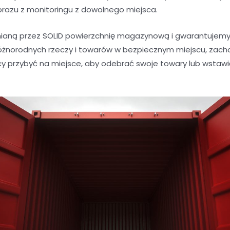
brazu z monitoringu z dowolnego miejsca.
aną przez SOLID powierzchnię magazynową i gwarantujemy 
óżnorodnych rzeczy i towarów w bezpiecznym miejscu, zacho
y przybyć na miejsce, aby odebrać swoje towary lub wstaw