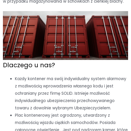
w przypadku magazynowania w schowkach z cienkiej blachy.
Dlaczego u nas?
Każdy kontener ma swój indywidualny system alarmowy
z możliwością wprowadzenia własnego kodu i jest
ochraniany przez firmę SOLID. Istnieje możliwość
indywidualnego ubezpieczenia przechowywanego
towaru z dowolnie wybranym Ubezpieczycielem.
Plac kontenerowy jest ogrodzony, utwardzony z
możliwością wjazdu ciężkich samochodów. Posiada
całonocne oświetlenie . Jest pod nadzorem kamer, które