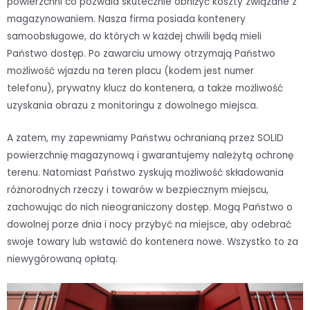
powierzchni co pozwala skutecznie obniżyć koszty związane z
magazynowaniem. Nasza firma posiada kontenery
samoobsługowe, do których w każdej chwili będą mieli
Państwo dostęp. Po zawarciu umowy otrzymają Państwo
możliwość wjazdu na teren placu (kodem jest numer
telefonu), prywatny klucz do kontenera, a także możliwość
uzyskania obrazu z monitoringu z dowolnego miejsca.
A zatem, my zapewniamy Państwu ochranianą przez SOLID
powierzchnię magazynową i gwarantujemy należytą ochronę
terenu. Natomiast Państwo zyskują możliwość składowania
różnorodnych rzeczy i towarów w bezpiecznym miejscu,
zachowując do nich nieograniczony dostęp. Mogą Państwo o
dowolnej porze dnia i nocy przybyć na miejsce, aby odebrać
swoje towary lub wstawić do kontenera nowe. Wszystko to za
niewygórowaną opłatą.