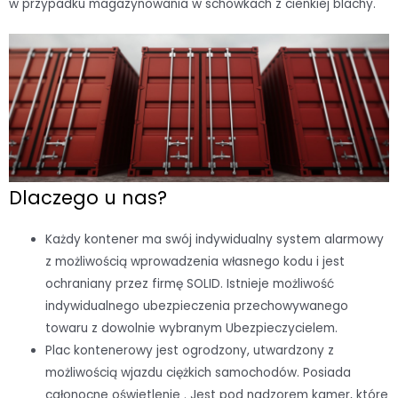
w przypadku magazynowania w schowkach z cienkiej blachy.
Dlaczego u nas?
Każdy kontener ma swój indywidualny system alarmowy
z możliwością wprowadzenia własnego kodu i jest
ochraniany przez firmę SOLID. Istnieje możliwość
indywidualnego ubezpieczenia przechowywanego
towaru z dowolnie wybranym Ubezpieczycielem.
Plac kontenerowy jest ogrodzony, utwardzony z
możliwością wjazdu ciężkich samochodów. Posiada
całonocne oświetlenie . Jest pod nadzorem kamer, które