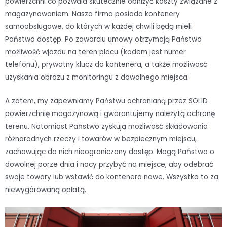
powierzchni co pozwala skutecznie obniżyć koszty związane z
magazynowaniem. Nasza firma posiada kontenery
samoobsługowe, do których w każdej chwili będą mieli
Państwo dostęp. Po zawarciu umowy otrzymają Państwo
możliwość wjazdu na teren placu (kodem jest numer
telefonu), prywatny klucz do kontenera, a także możliwość
uzyskania obrazu z monitoringu z dowolnego miejsca.
A zatem, my zapewniamy Państwu ochranianą przez SOLID
powierzchnię magazynową i gwarantujemy należytą ochronę
terenu. Natomiast Państwo zyskują możliwość składowania
różnorodnych rzeczy i towarów w bezpiecznym miejscu,
zachowując do nich nieograniczony dostęp. Mogą Państwo o
dowolnej porze dnia i nocy przybyć na miejsce, aby odebrać
swoje towary lub wstawić do kontenera nowe. Wszystko to za
niewygórowaną opłatą.