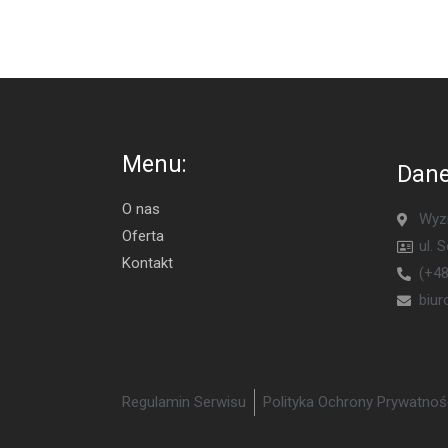
Menu:
Dane
O nas
Wyzn
Oferta
ul. 
Kontakt
(+48
biu
Regulamin Serwisu
Polityka Ochrony Prywatnoś