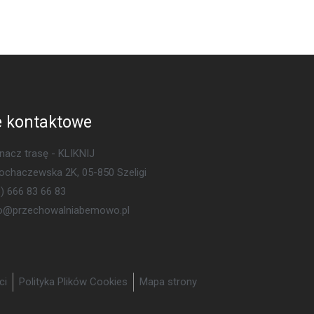
 kontaktowe
acz trasę - KLIKNIJ
Sochaczewska 2K, 05-850 Szeligi
) 666 83 66 83
ro@przechowalniabemowo.pl
ci
Polityka Plików Cookies
Mapa strony