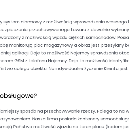
y system alarmowy z możliwością wprowadzenia własnego kod
 ubezpieczenia przechowywanego towaru z dowolnie wybran
twardzony z możliwością wjazdu ciężkich samochodów. Posia
dobę monitorują plac magazynowy a obraz jest przesyłany b
niej aplikacji. Daje to możliwość Najemcy sprawdzania oto
rem GSM z telefonu Najemcy. Daje to możliwość identyfika
wo całego obiektu. Na indywidualne życzenie Klienta jest 
oobsługowe?
niejszy sposób na przechowywanie rzeczy. Polega to na w
gazynowaniem. Nasza firma posiada kontenery samoobsługowe
mają Państwo możliwość wjazdu na teren placu (kodem jest