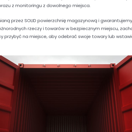
brazu z monitoringu z dowolnego miejsca.
aną przez SOLID powierzchnię magazynową i gwarantujemy 
óżnorodnych rzeczy i towarów w bezpiecznym miejscu, zacho
y przybyć na miejsce, aby odebrać swoje towary lub wstaw